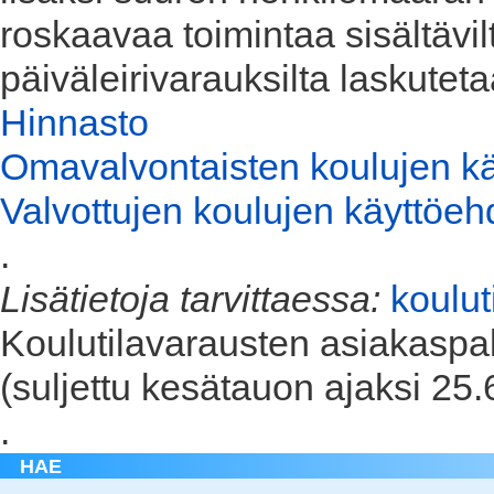
roskaavaa toimintaa sisältävilt
päiväleirivarauksilta laskutet
Hinnasto
Omavalvontaisten koulujen k
Valvottujen koulujen käyttöeh
.
Lisätietoja tarvittaessa:
koulu
Koulutilavarausten asiakasp
(suljettu kesätauon ajaksi 25
.
HAE