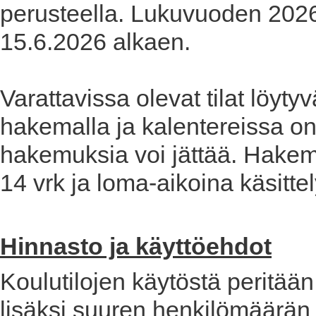
perusteella. Lukuvuoden 2026
15.6.2026 alkaen.
Varattavissa olevat tilat löyty
hakemalla ja kalentereissa on 
hakemuksia voi jättää. Hakem
14 vrk ja loma-aikoina käsitte
Hinnasto ja käyttöehdot
Koulutilojen käytöstä peritää
lisäksi suuren henkilömäärän til