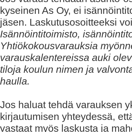
kyseinen As Oy, ei isännöintito
jäsen. Laskutusosoitteeksi vo
Isännöintitoimisto, isännöinti
Yhtiökokousvarauksia myönn
varauskalentereissa auki olevil
tiloja koulun nimen ja valvo
haulla.
Jos haluat tehdä varauksen yk
kirjautumisen yhteydessä, että 
vastaat myös laskusta ja mah