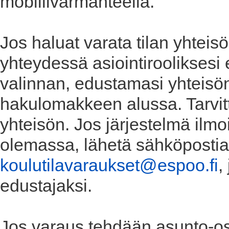
mobiilivarmanteella.
Jos haluat varata tilan yhteis
yhteydessä asiointirooliksesi
valinnan, edustamasi yhteisön
hakulomakkeen alussa. Tarvit
yhteisön. Jos järjestelmä ilmo
olemassa, lähetä sähköpostia 
koulutilavaraukset@espoo.fi
,
edustajaksi.
Jos varaus tehdään asunto-osa