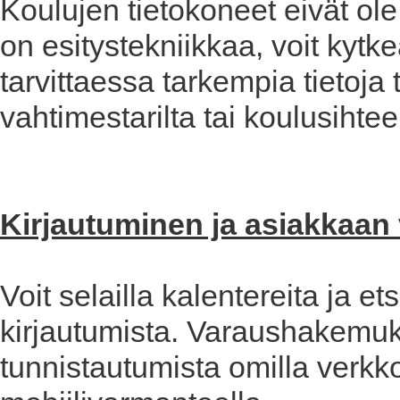
Koulujen tietokoneet eivät ole
on esitystekniikkaa, voit kytk
tarvittaessa tarkempia tietoja 
vahtimestarilta tai koulusihteer
Kirjautuminen ja asiakkaan 
Voit selailla kalentereita ja et
kirjautumista. Varaushakemuk
tunnistautumista omilla verkko