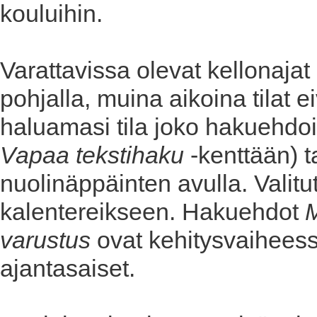
kouluihin.
Varattavissa olevat kellonajat
pohjalla, muina aikoina tilat ei
haluamasi tila joko hakuehdoil
Vapaa tekstihaku
-kenttään) t
nuolinäppäinten avulla. Valitu
kalentereikseen. Hakuehdot
varustus
ovat kehitysvaiheessa
ajantasaiset.