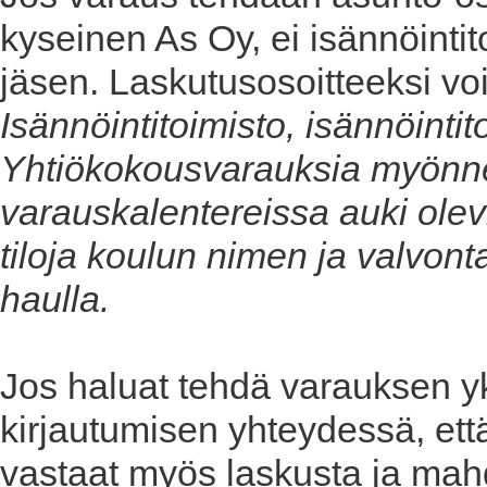
kyseinen As Oy, ei isännöintito
jäsen. Laskutusosoitteeksi vo
Isännöintitoimisto, isännöinti
Yhtiökokousvarauksia myönn
varauskalentereissa auki olevil
tiloja koulun nimen ja valvo
haulla.
Jos haluat tehdä varauksen yk
kirjautumisen yhteydessä, että 
vastaat myös laskusta ja mah