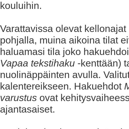
kouluihin.
Varattavissa olevat kellonajat
pohjalla, muina aikoina tilat ei
haluamasi tila joko hakuehdoil
Vapaa tekstihaku
-kenttään) t
nuolinäppäinten avulla. Valitu
kalentereikseen. Hakuehdot
varustus
ovat kehitysvaiheessa
ajantasaiset.