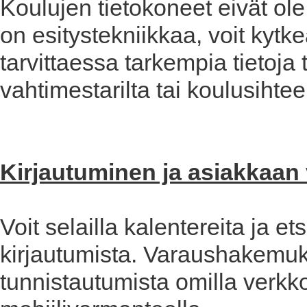
Koulujen tietokoneet eivät ole
on esitystekniikkaa, voit kytk
tarvittaessa tarkempia tietoja 
vahtimestarilta tai koulusihteer
Kirjautuminen ja asiakkaan 
Voit selailla kalentereita ja et
kirjautumista. Varaushakemuk
tunnistautumista omilla verkko