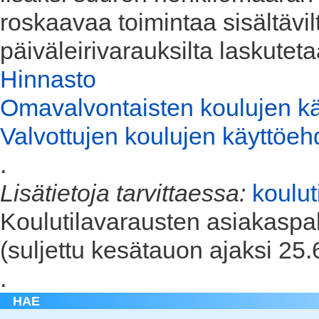
roskaavaa toimintaa sisältävilt
päiväleirivarauksilta laskutet
Hinnasto
Omavalvontaisten koulujen k
Valvottujen koulujen käyttöeh
.
Lisätietoja tarvittaessa:
koulu
Koulutilavarausten asiakasp
(suljettu kesätauon ajaksi 25.
.
HAE