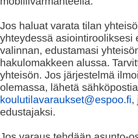
mobiilivarmanteella.
Jos haluat varata tilan yhteis
yhteydessä asiointirooliksesi
valinnan, edustamasi yhteisön
hakulomakkeen alussa. Tarvit
yhteisön. Jos järjestelmä ilmo
olemassa, lähetä sähköpostia 
koulutilavaraukset@espoo.fi
,
edustajaksi.
Jos varaus tehdään asunto-osa