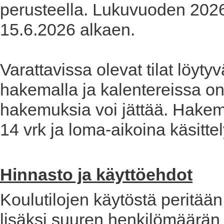
perusteella. Lukuvuoden 2026
15.6.2026 alkaen.
Varattavissa olevat tilat löyty
hakemalla ja kalentereissa on 
hakemuksia voi jättää. Hakem
14 vrk ja loma-aikoina käsitte
Hinnasto ja käyttöehdot
Koulutilojen käytöstä peritää
lisäksi suuren henkilömäärän til