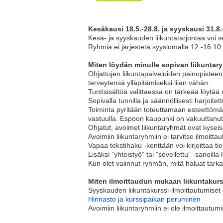
Kesäkausi 18.5.-28.8. ja syyskausi 31.8.
Kesä- ja syyskauden liikuntatarjontaa voi s
Ryhmiä ei järjestetä syyslomalla 12.-16.10
Miten löydän minulle sopivan liikunta
Ohjattujen liikuntapalveluiden painopisteenä
terveytensä ylläpitämiseksi liian vähän.
Tuntisisältöä valittaessa on tärkeää löytää
Sopivalla tunnilla ja säännöllisesti harjoitet
Toiminta pyritään toteuttamaan esteettömä
vastuulla. Espoon kaupunki on vakuuttanut a
Ohjatut, avoimet liikuntaryhmät ovat kyseis
Avoimiin liikuntaryhmiin ei tarvitse ilmoitta
Vapaa tekstihaku -kenttään voi kirjoittaa ti
Lisäksi ”yhteistyö” tai ”sovellettu” -sanoilla 
Kun olet valinnut ryhmän, mitä haluat tarka
Miten ilmoittaudun mukaan liikuntakurs
Syyskauden liikuntakurssi-ilmoittautumiset o
Hinnasto ja kurssipaikan peruminen
Avoimiin liikuntaryhmiin ei ole ilmoittautumi