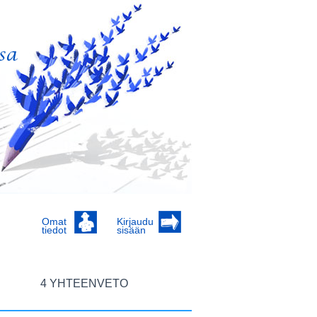
Omat
Kirjaudu
tiedot
sisään
4 YHTEENVETO