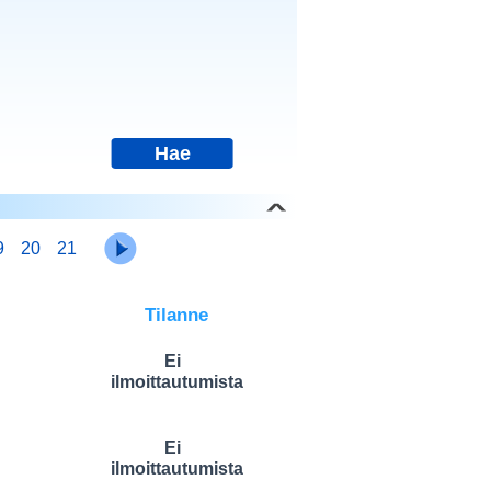
9
20
21
Tilanne
Ei
ilmoittautumista
Ei
ilmoittautumista