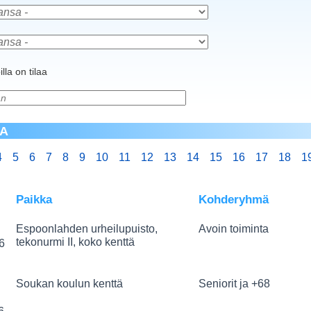
illa on tilaa
MA
4
5
6
7
8
9
10
11
12
13
14
15
16
17
18
1
Paikka
Kohderyhmä
Espoonlahden urheilupuisto,
Avoin toiminta
tekonurmi II, koko kenttä
26
Soukan koulun kenttä
Seniorit ja +68