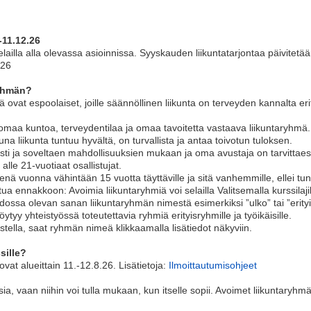
-11.12.26
elailla alla olevassa asioinnissa. Syyskauden liikuntatarjontaa päivitetä
.26
ryhmän?
 ovat espoolaiset, joille säännöllinen liikunta on terveyden kannalta erit
 omaa kuntoa, terveydentilaa ja omaa tavoitetta vastaava liikuntaryhmä.
tuna liikunta tuntuu hyvältä, on turvallista ja antaa toivotun tuloksen.
sti ja soveltaen mahdollisuuksien mukaan ja oma avustaja on tarvittae
lle 21-vuotiaat osallistujat.
enä vuonna vähintään 15 vuotta täyttäville ja sitä vanhemmille, ellei t
utua ennakkoon: Avoimia liikuntaryhmiä voi selailla Valitsemalla kurssilaj
edossa olevan sanan liikuntaryhmän nimestä esimerkiksi ”ulko” tai ”erityi
löytyy yhteistyössä toteutettavia ryhmiä erityisryhmille ja työikäisille.
stella, saat ryhmän nimeä klikkaamalla lisätiedot näkyviin.
sille?
vat alueittain 11.-12.8.26. Lisätietoja:
Ilmoittautumisohjeet
sia, vaan niihin voi tulla mukaan, kun itselle sopii. Avoimet liikuntaryhmä