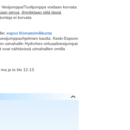
ija. Vesijumppa/Tuolijumppa voidaan korvata
aan perua, ilmoitetaan siitä tässä
unteja ei korvata.
lle
:
espoo.fi/omatoimiliikunta
ivesijumppaohjelmien kautta. Keski-Espoon
den uimahallin Hydrohex-virtuaalivesijumpat
 ovat nähtävissä uimahallien omilla
 ma ja to klo 12-13.