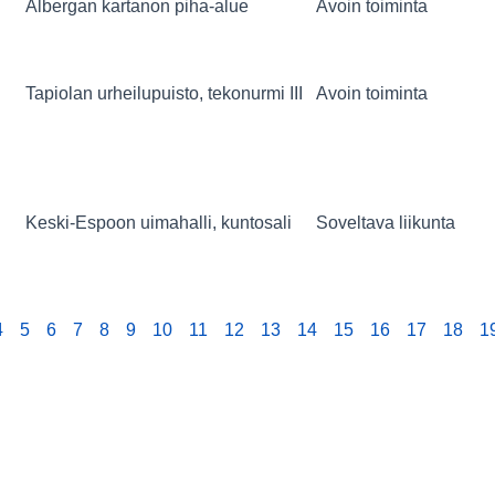
Albergan kartanon piha-alue
Avoin toiminta
Tapiolan urheilupuisto, tekonurmi III
Avoin toiminta
Keski-Espoon uimahalli, kuntosali
Soveltava liikunta
4
5
6
7
8
9
10
11
12
13
14
15
16
17
18
1