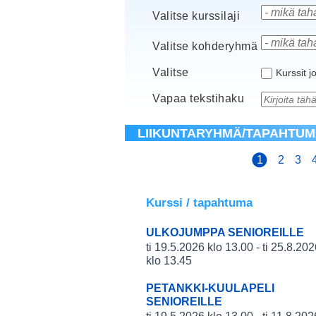
Valitse kurssilaji
Valitse kohderyhmä
Valitse
Kurssit jo
Vapaa tekstihaku
LIIKUNTARYHMÄ/TAPAHTU
1
2
3
Kurssi / tapahtuma
ULKOJUMPPA SENIOREILLE
ti 19.5.2026 klo 13.00 - ti 25.8.20
klo 13.45
PETANKKI-KUULAPELI
SENIOREILLE