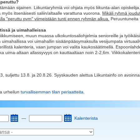
 peruttu?
jestämään sijainen. Liikuntaryhmiä voi ohjata myös liikunta-alan opiskel
 myös itsenäisesti saliin/altaalle varattuna vuorona.
Mikäli ryhmä joudut
lla "peruttu pvm" viimeistään tunti ennen ryhmän alkua.
Peruuntuneita t
tissä ja uimahalleissa
iikkumiseen, muun muassa ulkokuntosaliohjelmia senioreille ja työikäisi
uimahallissa voi uimahallin sisäänpääsymaksulla vesijumpata virtuaal
erillistä kalenteria, vaan jumpan voi valita kaukosäätimellä. Espoonlah
 uima-altaan allassyvyys on kauttaaltaan noin 2-2,6m. Viikkokalenterit
, suljettu 13.8. ja 20.8.26. Syyskauden alettua Liikuntainfo on avoinna
a urheilun
turvallisemman tilan periaatteita
.
—
Kalenterista