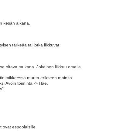
än kesän aikana.
yisen tärkeää tai jotka liikkuvat
ssa oltava mukana. Jokainen liikkuu omalla
untinimikkeessä muuta erikseen mainita.
iksi Avoin toiminta -> Hae.
s”.
t ovat espoolaisille.