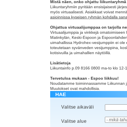
M
istä
näen, onko ohjattu liikuntaryhmä
Liikuntaryhmiin pyritään ensisijaisesti jär
myös virtuaalisesti. Asiakkaat voivat mennä
asioinnissa kyseisen ryhmän kohdalla sana
Ohjattua virtuaalijumppaa on tarjolla ne
Virtuaalijumppia ja vinkkejä omatoimiseen l
Matinkylän, Keski-Espoon ja Espoonlahden 
uimahallissa Hydrohex-vesijumppiin ei ole 
toteutetaan syvänveden vesijumppina, koska
kotisivuilla ja uimahallien näytöillä.
Lisätietoja
Liikuntainfo p.09 8166 0800 ma-to klo 12-13
Tervetuloa mukaan - Espoo liikkuu!
Noudatamme toiminnassamme Liikunnan j
Muutokset ovat mahdollisia.
HAE
Valitse aikaväli
Valitse alue