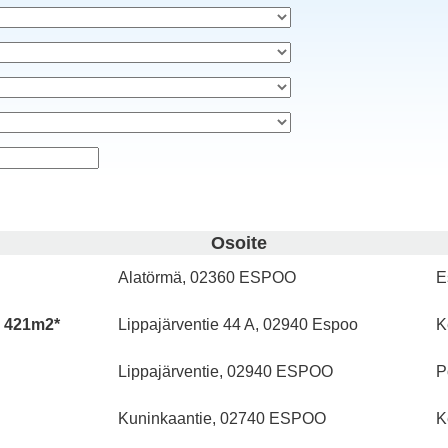
Osoite
Alatörmä, 02360 ESPOO
E
i 421m2*
Lippajärventie 44 A, 02940 Espoo
K
Lippajärventie, 02940 ESPOO
P
Kuninkaantie, 02740 ESPOO
K