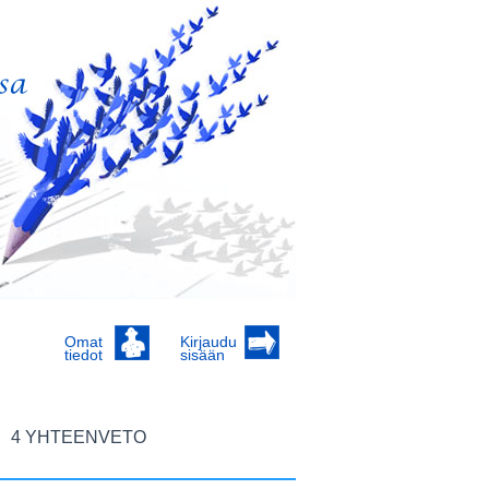
Omat
Kirjaudu
tiedot
sisään
4 YHTEENVETO