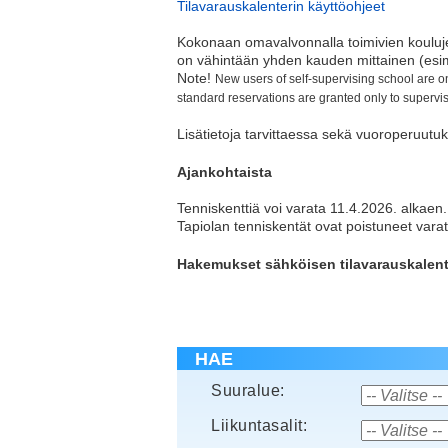
Tilavarauskalenterin käyttöohjeet
Kokonaan omavalvonnalla toimivien kouluj
on vähintään yhden kauden mittainen (esim.
Note!
New users of self-supervising school are on
standard reservations are granted only to supervi
Lisätietoja tarvittaessa sekä vuoroperuutu
Ajankohtaista
Tenniskenttiä voi varata 11.4.2026. alkaen.
Tapiolan tenniskentät ovat poistuneet varatt
Hakemukset sähköisen tilavarauskalente
HAE
Suuralue:
Liikuntasalit: