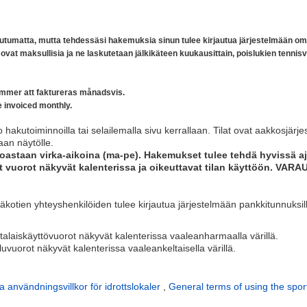
irjautumatta, mutta tehdessäsi hakemuksia sinun tulee kirjautua järjestelmään om
ovat maksullisia ja ne laskutetaan jälkikäteen kuukausittain
, poislukien tenni
ommer att faktureras månadsvis.
e invoiced monthly.
o hakutoiminnoilla tai selailemalla sivu kerrallaan. Tilat ovat aakkosjärje
aan näytölle.
astaan virka-aikoina (ma-pe). Hakemukset tulee tehdä hyvissä ajo
 vuorot näkyvät kalenterissa ja oikeuttavat tilan käyttöön. V
otien yhteyshenkilöiden tulee kirjautua järjestelmään pankkitunnuksil
talaiskäyttövuorot näkyvät kalenterissa vaaleanharmaalla värillä.
uvuorot näkyvät kalenterissa vaaleankeltaisella värillä.
 användningsvillkor för idrottslokaler
,
General terms of using the sports