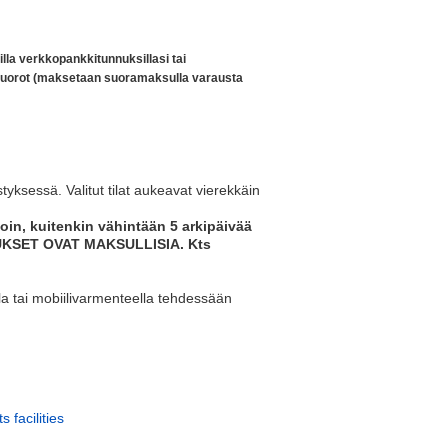
illa verkkopankkitunnuksillasi tai
svuorot (maksetaan suoramaksulla varausta
styksessä. Valitut tilat aukeavat vierekkäin
in, kuitenkin vähintään 5 arkipäivää
ARAUKSET OVAT MAKSULLISIA. Kts
la tai mobiilivarmenteella tehdessään
 facilities