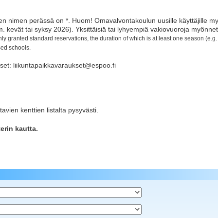
en nimen perässä on *.
Huom! Omavalvontakoulun uusille käyttäjille my
 kevät tai syksy 2026). Yksittäisiä tai lyhyempiä vakiovuoroja myönnet
ly granted standard reservations, the duration of which is at least one season (e.g
sed schools.
kset: liikuntapaikkavaraukset@espoo.fi
avien kenttien listalta pysyvästi.
rin kautta.