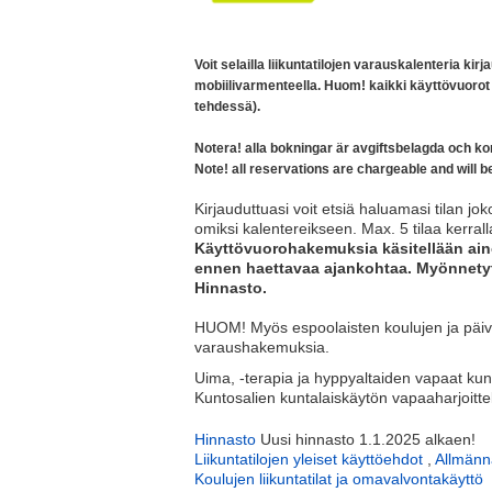
Voit selailla liikuntatilojen varauskalenteria k
mobiilivarmenteella.
Huom! kaikki käyttövuorot 
tehdessä).
Notera! alla bokningar är avgiftsbelagda och k
Note!
all reservations are chargeable and will b
Kirjauduttuasi voit etsiä haluamasi tilan jok
omiksi kalentereikseen. Max. 5 tilaa kerrall
Käyttövuorohakemuksia käsitellään aino
ennen haettavaa ajankohtaa. Myönnetyt
Hinnasto.
HUOM! Myös espoolaisten koulujen ja päiväk
varaushakemuksia.
Uima, -terapia ja hyppyaltaiden vapaat kun
Kuntosalien kuntalaiskäytön vapaaharjoittel
Hinnasto
Uusi hinnasto 1.1.2025 alkaen!
Liikuntatilojen yleiset käyttöehdot
,
Allmänna
Koulujen liikuntatilat ja omavalvontakäyttö